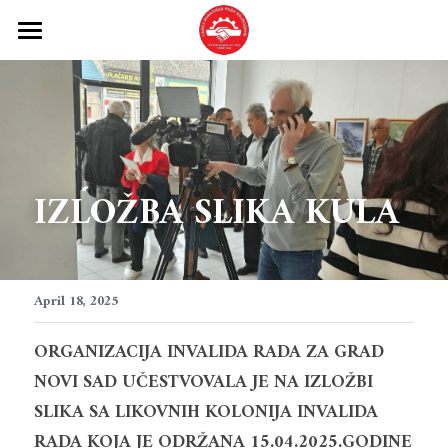
OIRNS
O nama
Usluge
IZLOŽBA SLIKA KULA
Uključi se
Kontakt
Blog
April 18, 2025
ORGANIZACIJA INVALIDA RADA ZA GRAD 
EU kovencija o pravima OSI
NOVI SAD UČESTVOVALA JE NA IZLOŽBI 
SLIKA SA LIKOVNIH KOLONIJA INVALIDA 
RADA KOJA JE ODRŽANA 15.04.2025.GODINE 